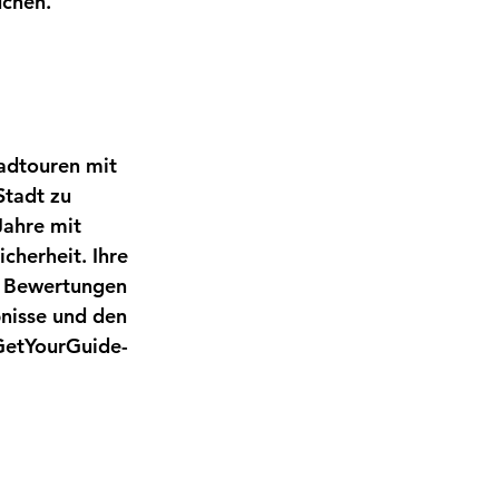
uchen.
adtouren mit 
Stadt zu 
Jahre mit 
herheit. Ihre 
e Bewertungen 
bnisse und den 
 GetYourGuide-