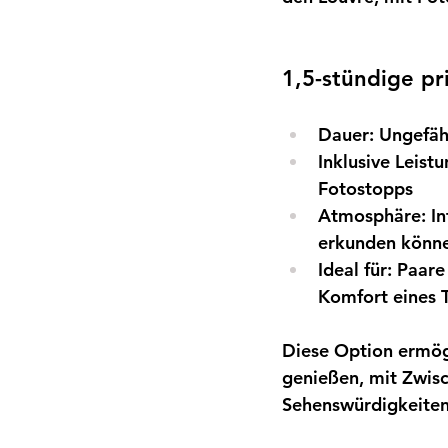
1,5-stündige p
Dauer:
Ungefäh
Inklusive Leist
Fotostopps
Atmosphäre:
In
erkunden könn
Ideal für:
Paare 
Komfort eines T
Diese Option ermögl
genießen, mit Zwis
Sehenswürdigkeiten