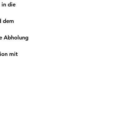
in die 
d dem 
e Abholung 
ion mit 