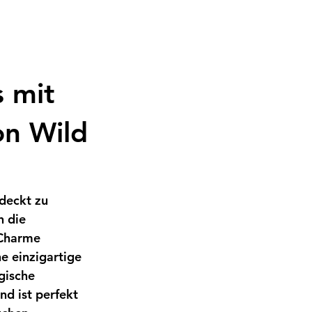
s mit
on Wild
tdeckt zu 
h die 
 Charme 
e einzigartige 
gische 
d ist perfekt 