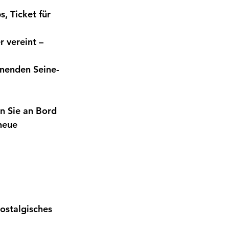
, Ticket für 
 vereint – 
nnenden Seine-
n Sie an Bord 
neue 
nostalgisches 