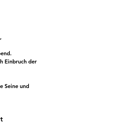
, 
bend.
ch Einbruch der 
e Seine und 
t