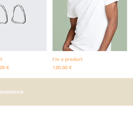
t
I'm a product
gspris
Pris
00 €
120,00 €
 assistance