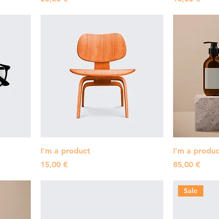
I'm a product
I'm a produc
Pris
Pris
15,00 €
85,00 €
Sale