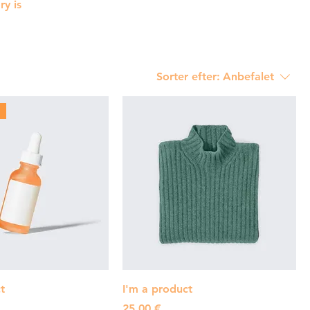
ry is
Sorter efter:
Anbefalet
t
I'm a product
Pris
25,00 €