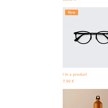
New
I'm a product
Pris
7,50 €