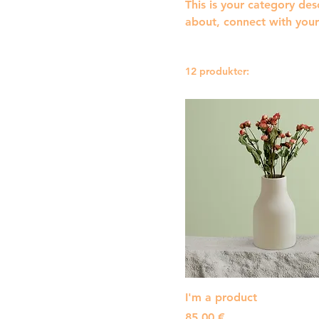
This is your category desc
about, connect with your
12 produkter:
I'm a product
Pris
85,00 €