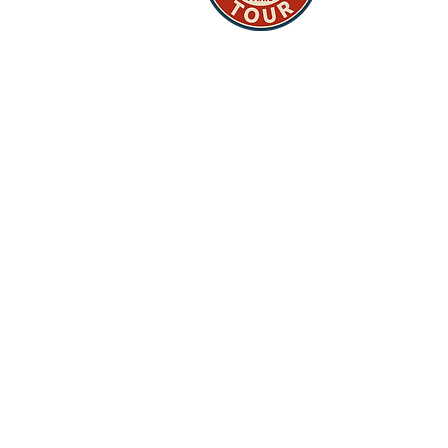
Du vil til Paris som a
med vores Wild Side
Glid
gennem de fortryllende gader i
i en klassisk sidevogn, og oplev by
på en virkelig unik måde.
Fra
det majestætiske Eiffeltårn til 
og de charmerende brostensbelagte
Vores ekspertguider tager dig med 
gennem hjertet af Paris.
Uanset
om du er førstegangsbesøge
Vores sidevognsture tilbyder et nyt p
og levende kultur, alt imens man ny
den nostalgiske charme ved en vint
Tag med os på et eventyr, der kom
og et strejf af parisisk romantik...