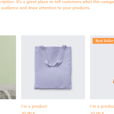
ription. It’s a great place to tell customers what this catego
 audience and draw attention to your products.
Best Seller
I'm a product
I'm a produc
Pris
Pris
20,00 €
10,00 €