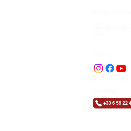
ldrig før
Nyttige oplys
 Tour?
Blog
Ofte stillede spø
 Lysets By
Legal
ens ikoniske vartegn
den historiske Notre-Dame-katedral,
Følg os!
 gader i Montmartre,
på en uforglemmelig rejse
nde eller en erfaren rejsende,
erspektiv på Paris' rige historie
der det
agebil.
Kontakte
binerer elegance, spænding,
+33 6 59 22 