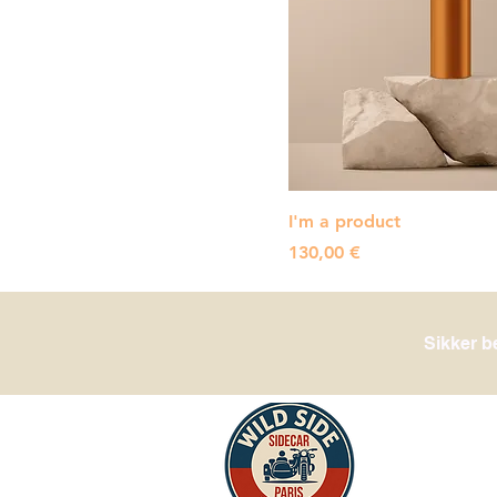
I'm a product
Pris
130,00 €
Sikker b