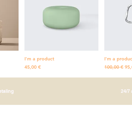
I'm a product
I'm a produc
Pris
Regulær pris
Sal
45,00 €
100,00 €
95,
etaling
24/7