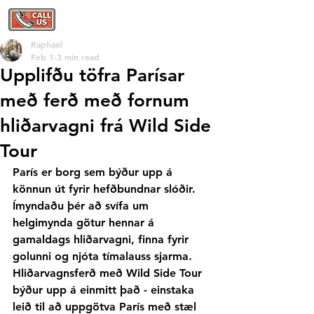
Raphael
Feb 1
3 min read
Upplifðu töfra Parísar
með ferð með fornum
hliðarvagni frá Wild Side
Tour
París er borg sem býður upp á 
könnun út fyrir hefðbundnar slóðir. 
Ímyndaðu þér að svífa um 
helgimynda götur hennar á 
gamaldags hliðarvagni, finna fyrir 
golunni og njóta tímalauss sjarma. 
Hliðarvagnsferð með Wild Side Tour 
býður upp á einmitt það - einstaka 
leið til að uppgötva París með stæl 