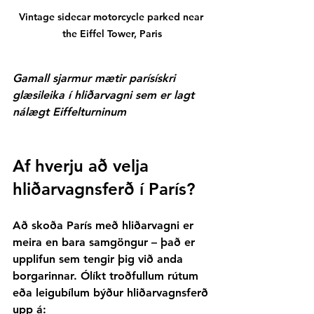
Vintage sidecar motorcycle parked near 
the Eiffel Tower, Paris
Gamall sjarmur mætir parísískri 
glæsileika í hliðarvagni sem er lagt 
nálægt Eiffelturninum
Af hverju að velja 
hliðarvagnsferð í París?
Að skoða París með hliðarvagni er 
meira en bara samgöngur – það er 
upplifun sem tengir þig við anda 
borgarinnar. Ólíkt troðfullum rútum 
eða leigubílum býður hliðarvagnsferð 
upp á: