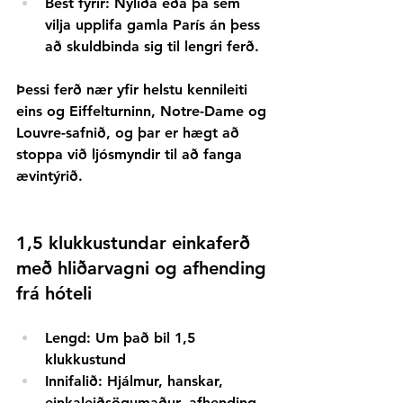
Best fyrir:
Nýliða eða þá sem 
vilja upplifa gamla París án þess 
að skuldbinda sig til lengri ferð.
Þessi ferð nær yfir helstu kennileiti 
eins og Eiffelturninn, Notre-Dame og 
Louvre-safnið, og þar er hægt að 
stoppa við ljósmyndir til að fanga 
ævintýrið.
1,5 klukkustundar einkaferð 
með hliðarvagni og afhending 
frá hóteli
Lengd:
Um það bil 1,5 
klukkustund
Innifalið:
Hjálmur, hanskar, 
einkaleiðsögumaður, afhending 