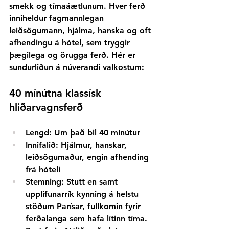
smekk og tímaáætlunum. Hver ferð 
inniheldur fagmannlegan 
leiðsögumann, hjálma, hanska og oft 
afhendingu á hótel, sem tryggir 
þægilega og örugga ferð. Hér er 
sundurliðun á núverandi valkostum:
40 mínútna klassísk 
hliðarvagnsferð
Lengd:
Um það bil 40 mínútur
Innifalið:
Hjálmur, hanskar, 
leiðsögumaður, engin afhending 
frá hóteli
Stemning:
Stutt en samt 
upplifunarrík kynning á helstu 
stöðum Parísar, fullkomin fyrir 
ferðalanga sem hafa lítinn tíma.