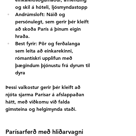
og skil á hóteli, ljósmyndastopp
Andrúmsloft:
Náið og 
persónulegt, sem gerir þér kleift 
að skoða París á þínum eigin 
hraða.
Best fyrir:
Pör og ferðalanga 
sem leita að einkarekinni, 
rómantískri upplifun með 
þægindum þjónustu frá dyrum til 
dyra
Þessi valkostur gerir þér kleift að 
njóta sjarma Parísar á afslappaðan 
hátt, með viðkomu við falda 
gimsteina og helgimynda staði.
Parísarferð með hliðarvagni 