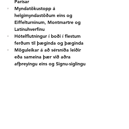
Parísar
Myndatökustopp
á 
helgimyndastöðum eins og 
Eiffelturninum, Montmartre og 
Latínuhverfinu
Hótelflutningur
í boði í flestum 
ferðum til þæginda og þæginda
Möguleikar á að sérsníða leiðir 
eða sameina þær við aðra 
afþreyingu eins og Signu-siglingu