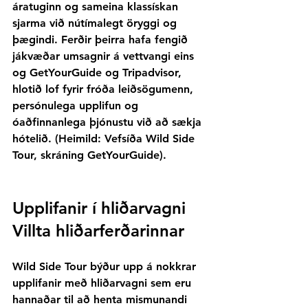
áratuginn og sameina klassískan 
sjarma við nútímalegt öryggi og 
þægindi. Ferðir þeirra hafa fengið 
jákvæðar umsagnir á vettvangi eins 
og GetYourGuide og Tripadvisor, 
hlotið lof fyrir fróða leiðsögumenn, 
persónulega upplifun og 
óaðfinnanlega þjónustu við að sækja 
hótelið. (Heimild: Vefsíða Wild Side 
Tour, skráning GetYourGuide).
Upplifanir í hliðarvagni 
Villta hliðarferðarinnar
Wild Side Tour býður upp á nokkrar 
upplifanir með hliðarvagni sem eru 
hannaðar til að henta mismunandi 