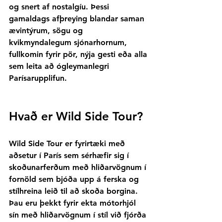
og snert af nostalgíu. Þessi 
gamaldags afþreying blandar saman 
ævintýrum, sögu og 
kvikmyndalegum sjónarhornum, 
fullkomin fyrir pör, nýja gesti eða alla 
sem leita að ógleymanlegri 
Parísarupplifun.
Hvað er Wild Side Tour?
Wild Side Tour er fyrirtæki með 
aðsetur í París sem sérhæfir sig í 
skoðunarferðum með hliðarvögnum í 
fornöld sem bjóða upp á ferska og 
stílhreina leið til að skoða borgina. 
Þau eru þekkt fyrir ekta mótorhjól 
sín með hliðarvögnum í stíl við fjórða 