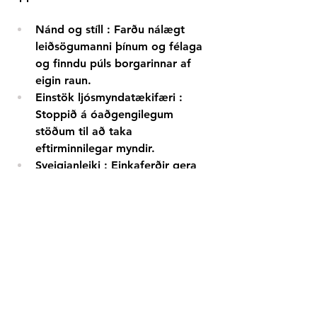
Nánd og stíll
: Farðu nálægt 
leiðsögumanni þínum og félaga 
og finndu púls borgarinnar af 
eigin raun.
Einstök ljósmyndatækifæri
: 
Stoppið á óaðgengilegum 
stöðum til að taka 
eftirminnilegar myndir.
Sveigjanleiki
: Einkaferðir gera 
þér kleift að sníða leið og hraða 
að þínum þörfum.
Klassísk afþreying
: Farðu aftur í 
tímann með klassískum 
mótorhjólum sem bæta við 
kvikmyndalegum blæ í 
ferðalagið þitt.