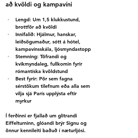
að kvöldi og kampavíni
Lengd:
Um 1,5 klukkustund, 
brottför að kvöldi
Innifalið:
Hjálmur, hanskar, 
leiðsögumaður, sótt á hótel, 
kampavínsskála, ljósmyndastopp
Stemning:
Töfrandi og 
kvikmyndaleg, fullkomin fyrir 
rómantíska kvöldstund
Best fyrir:
Pör sem fagna 
sérstökum tilefnum eða alla sem 
vilja sjá París upplýsta eftir 
myrkur
Í ferðinni er fjallað um glitrandi 
Eiffelturninn, glóandi brýr Signu og 
önnur kennileiti baðuð í næturljósi.