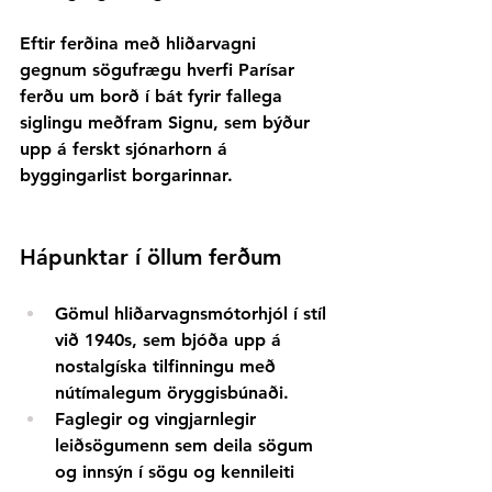
Eftir ferðina með hliðarvagni 
gegnum sögufrægu hverfi Parísar 
ferðu um borð í bát fyrir fallega 
siglingu meðfram Signu, sem býður 
upp á ferskt sjónarhorn á 
byggingarlist borgarinnar.
Hápunktar í öllum ferðum
Gömul hliðarvagnsmótorhjól
í stíl 
við 1940s, sem bjóða upp á 
nostalgíska tilfinningu með 
nútímalegum öryggisbúnaði.
Faglegir og vingjarnlegir 
leiðsögumenn
sem deila sögum 
og innsýn í sögu og kennileiti 