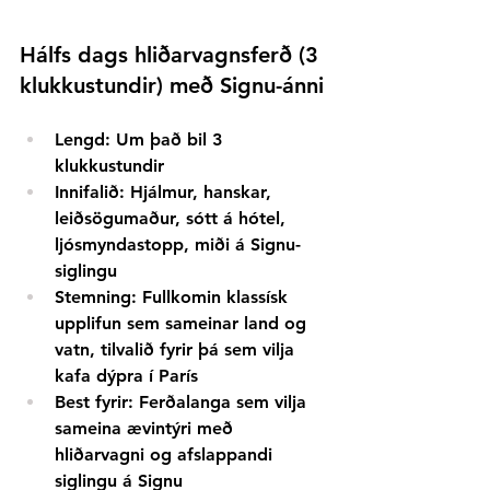
Hálfs dags hliðarvagnsferð (3 
klukkustundir) með Signu-ánni
Lengd:
Um það bil 3 
klukkustundir
Innifalið:
Hjálmur, hanskar, 
leiðsögumaður, sótt á hótel, 
ljósmyndastopp, miði á Signu-
siglingu
Stemning:
Fullkomin klassísk 
upplifun sem sameinar land og 
vatn, tilvalið fyrir þá sem vilja 
kafa dýpra í París
Best fyrir:
Ferðalanga sem vilja 
sameina ævintýri með 
hliðarvagni og afslappandi 
siglingu á Signu