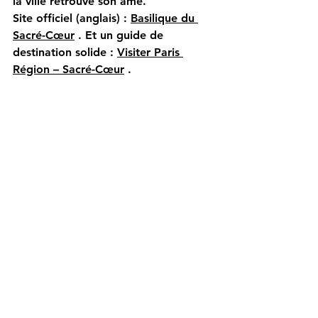
la ville retrouve son âme.
Site officiel (anglais) :
Basilique du 
Sacré-Cœur
. Et un guide de 
destination solide :
Visiter Paris 
Région – Sacré-Cœur
.
11) La vraie astuce : 
relier les points 
étranges dans un side-
car