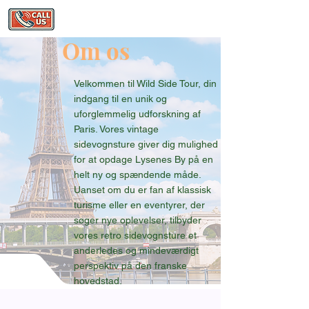
Om os
Velkommen til Wild Side Tour, din
indgang til en unik og
uforglemmelig udforskning af
Paris. Vores vintage
sidevognsture giver dig mulighed
for at opdage Lysenes By på en
helt ny og spændende måde.
Uanset om du er fan af klassisk
turisme eller en eventyrer, der
søger nye oplevelser, tilbyder
vores retro sidevognsture et
anderledes og mindeværdigt
perspektiv på den franske
hovedstad.